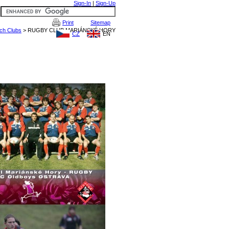
Sign-In
|
Sign-Up
Print
Sitemap
CZ
EN