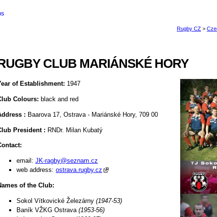
bs
RUGBY CLUB MARIÁNSKÉ HORY
Year of Establishment:
1947
Club Colours:
black and red
Address
:
Baarova 17, Ostrava - Mariánské Hory, 709 00
Club President
:
RNDr. Milan Kubatý
Contact:
email:
JK-ragby@seznam.cz
web address:
ostrava.rugby.cz
Names of the Club:
Sokol Vítkovické Železárny
(1947-53)
Baník VŽKG Ostrava
(1953-56)