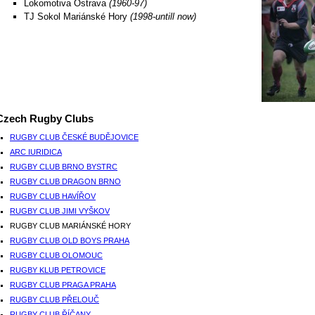
Lokomotiva Ostrava
(1960-97)
TJ Sokol Mariánské Hory
(1998-untill now)
Czech Rugby Clubs
RUGBY CLUB ČESKÉ BUDĚJOVICE
ARC IURIDICA
RUGBY CLUB BRNO BYSTRC
RUGBY CLUB DRAGON BRNO
RUGBY CLUB HAVÍŘOV
RUGBY CLUB JIMI VYŠKOV
RUGBY CLUB MARIÁNSKÉ HORY
RUGBY CLUB OLD BOYS PRAHA
RUGBY CLUB OLOMOUC
RUGBY KLUB PETROVICE
RUGBY CLUB PRAGA PRAHA
RUGBY CLUB PŘELOUČ
RUGBY CLUB ŘÍČANY